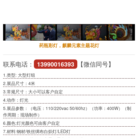
药瓶彩灯，麒麟元素主题花灯
联系电话：
13990016393
【微信同号】
1.类型: 大型灯组
2.展品尺寸：4米
3.常规尺寸：大小可以客户自定
4.动作：灯光
5.展品参数：（电压：110/220vac 50/60hz）（功率：400W）（制
作周期：现场制作）
6.颜色:灯光颜色可由客户自定
7.材料:钢材/铁丝绸布白炽灯/LED灯