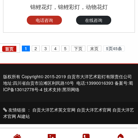
锦鲤花灯，锦鲤彩灯，动物花灯
电话咨询
在线咨询
1
2
3
4
5
下页
末页
5页45条
首页
版权所有 Copyright© 2015-2019 自贡市大洋艺术彩灯有限责任公司
地址:四川省自贡市沿滩区利民路10号 电话:13990016393
备案号:蜀
ICP备13012778号-4
技术支持:黑羽网络
友情链接 ：
自贡大洋艺术英文官网
自贡大洋艺术官网
自贡大洋艺
术官网
AI建站




