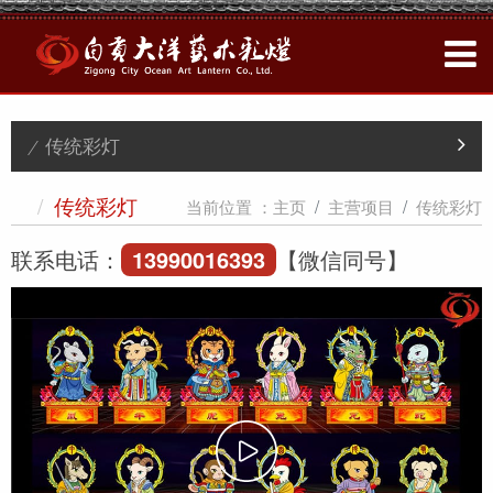
/ 传统彩灯
/
当前位置 ：
主页
主营项目
传统彩灯
传统彩灯
联系电话：
13990016393
【微信同号】