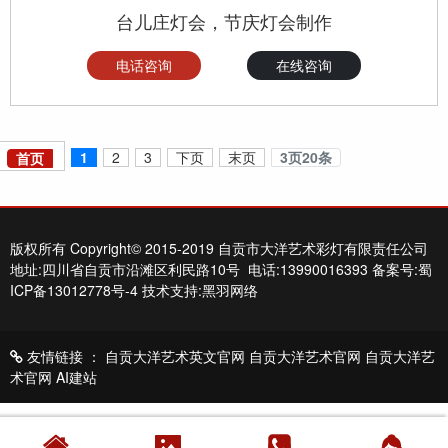
台儿庄灯会，节庆灯会制作
电话咨询
在线咨询
1
2
3
下页
末页
3页20条
首页
版权所有 Copyright© 2015-2019 自贡市大洋艺术彩灯有限责任公司
地址:四川省自贡市沿滩区利民路10号 电话:13990016393
备案号:蜀
ICP备13012778号-4
技术支持:黑羽网络
友情链接 ：
自贡大洋艺术英文官网
自贡大洋艺术官网
自贡大洋艺
术官网
AI建站




