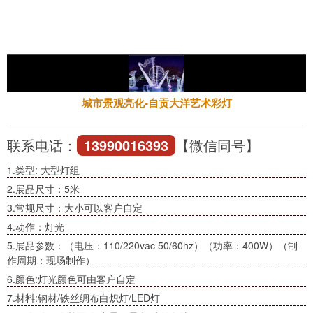
城市景观亮化-自贡大洋艺术彩灯
联系电话：
13990016393
【微信同号】
1.类型: 大型灯组
2.展品尺寸：5米
3.常规尺寸：大小可以客户自定
4.动作：灯光
5.展品参数：（电压：110/220vac 50/60hz）（功率：400W）（制
作周期：现场制作）
6.颜色:灯光颜色可由客户自定
7.材料:钢材/铁丝绸布白炽灯/LED灯