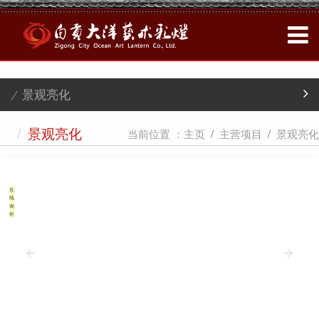
/ 景观亮化
/
当前位置 ：
主页
主营项目
景观亮化
景观亮化
在
线
询
价