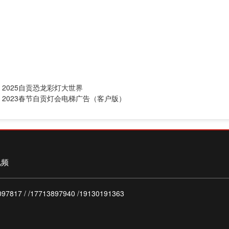
：
2025自贡恐龙彩灯大世界
：
2023春节自贡灯会电梯广告（客户版）
视频
817 / /17713897940 /19130191363