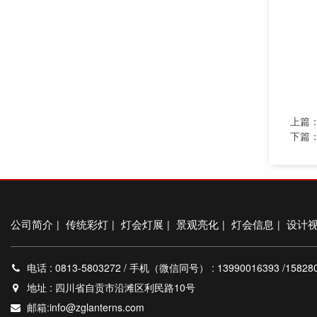
上篇
下篇
公司简介
传统彩灯
灯会灯展
景观亮化
灯会信息
设计
|
|
|
|
|
电话 : 0813-5803272 / 手机（微信同号） : 13990016393 /15828097
地址 : 四川省自贡市沿滩区利民路10号
邮箱:info@zglanterns.com