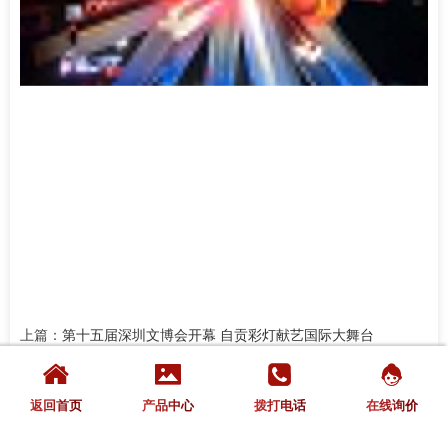
上篇：
第十五届深圳文博会开幕 自贡彩灯献艺国际大舞台
下篇：暂无




返回首页
产品中心
拨打电话
在线询价