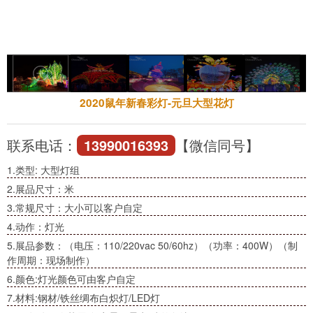
2020鼠年新春彩灯-元旦大型花灯
联系电话：
13990016393
【微信同号】
1.类型: 大型灯组
2.展品尺寸：米
3.常规尺寸：大小可以客户自定
4.动作：灯光
5.展品参数：（电压：110/220vac 50/60hz）（功率：400W）（制
作周期：现场制作）
6.颜色:灯光颜色可由客户自定
7.材料:钢材/铁丝绸布白炽灯/LED灯