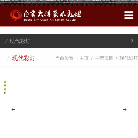
/ 现代彩灯
/
当前位置 ：
主页
主营项目
现代彩灯
现代彩灯
在
线
询
价