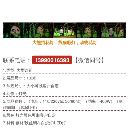
大熊猫花灯，熊猫彩灯，动物花灯
联系电话：
13990016393
【微信同号】
1.类型: 大型灯组
2.展品尺寸：1.6米
3.常规尺寸：大小可以客户自定
4.动作：灯光
5.展品参数：（电压：110/220vac 50/60hz）（功率：400W）（制
作周期：现场制作）
6.颜色:灯光颜色可由客户自定
7.材料:钢材/铁丝绸布白炽灯/LED灯