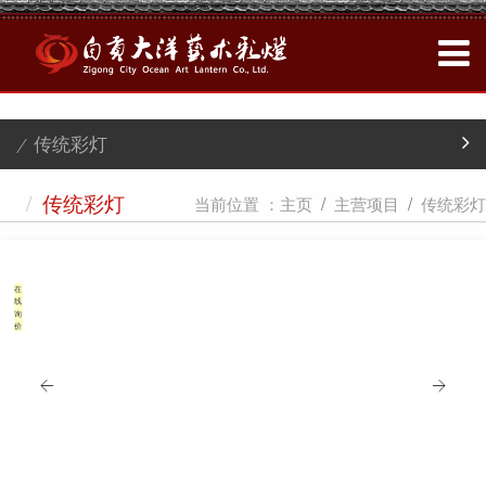
/ 传统彩灯
/
当前位置 ：
主页
主营项目
传统彩灯
传统彩灯
在
线
询
价