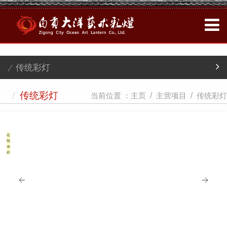
/ 传统彩灯
/
当前位置 ：
主页
主营项目
传统彩灯
传统彩灯
在
线
询
价