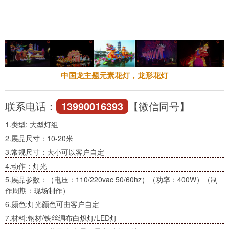
中国龙主题元素花灯，龙形花灯
联系电话：
13990016393
【微信同号】
1.类型: 大型灯组
2.展品尺寸：10-20米
3.常规尺寸：大小可以客户自定
4.动作：灯光
5.展品参数：（电压：110/220vac 50/60hz）（功率：400W）（制
作周期：现场制作）
6.颜色:灯光颜色可由客户自定
7.材料:钢材/铁丝绸布白炽灯/LED灯