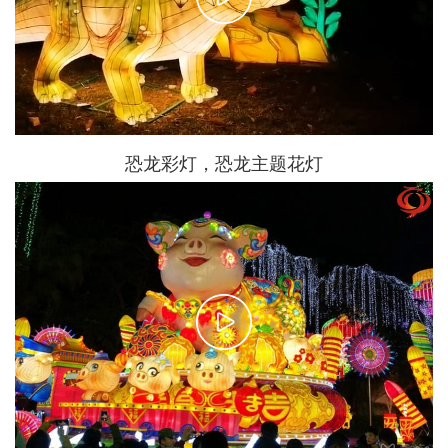
天鹅花灯，天鹅颂造型彩
版权所有 Copyright© 2015-2019 自贡市大洋艺术彩灯有限责任公司
地址:四川省自贡市沿滩区利民路10号 电话:13990016393
备案号:蜀
ICP备13012778号-4
技术支持:黑羽网络