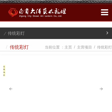
/ 传统彩灯
/
当前位置 ：
主页
主营项目
传统彩灯
传统彩灯
在
线
询
价