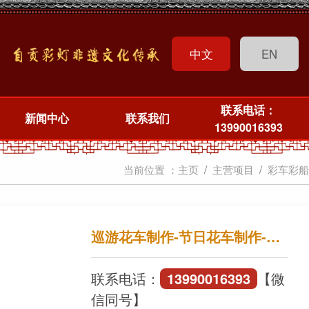
中文
EN
联系电话：
新闻中心
联系我们
13990016393
当前位置 ：
主页
主营项目
彩车彩船
巡游花车制作-节日花车制作-自贡大洋艺术彩灯
联系电话：
13990016393
【微
信同号】