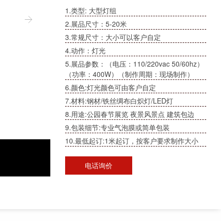
1.类型: 大型灯组
2.展品尺寸：5-20米
3.常规尺寸：大小可以客户自定
4.动作：灯光
5.展品参数：（电压：110/220vac 50/60hz）
（功率：400W）（制作周期：现场制作）
6.颜色:灯光颜色可由客户自定
7.材料:钢材/铁丝绸布白炽灯/LED灯
8.用途:公园春节展览 夜景风景点 建筑包边
9.包装细节:专业气泡膜或简单包装
10.最低起订:1米起订，按客户要求制作大小
电话询价