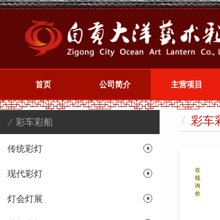
首页
公司简介
主营项目
/
彩车
/ 彩车彩船
传统彩灯
在
现代彩灯
线
询
价
灯会灯展