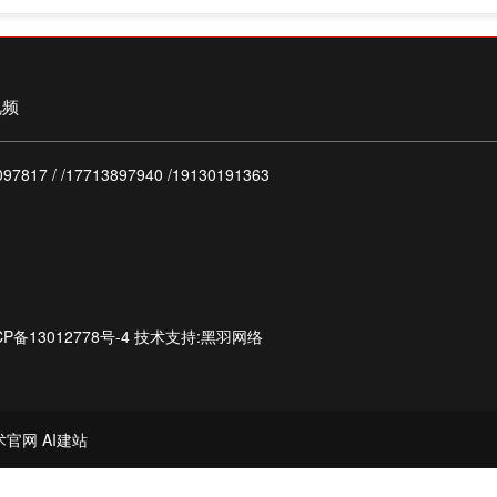
视频
817 / /17713897940 /19130191363
P备13012778号-4
技术支持:黑羽网络
术官网
AI建站
