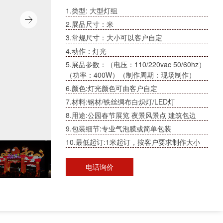
1.类型: 大型灯组
2.展品尺寸：米
3.常规尺寸：大小可以客户自定
4.动作：灯光
5.展品参数：（电压：110/220vac 50/60hz）
（功率：400W）（制作周期：现场制作）
6.颜色:灯光颜色可由客户自定
7.材料:钢材/铁丝绸布白炽灯/LED灯
8.用途:公园春节展览 夜景风景点 建筑包边
9.包装细节:专业气泡膜或简单包装
10.最低起订:1米起订，按客户要求制作大小
电话询价